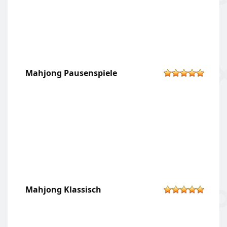
Mahjong Pausenspiele
Mahjong Klassisch