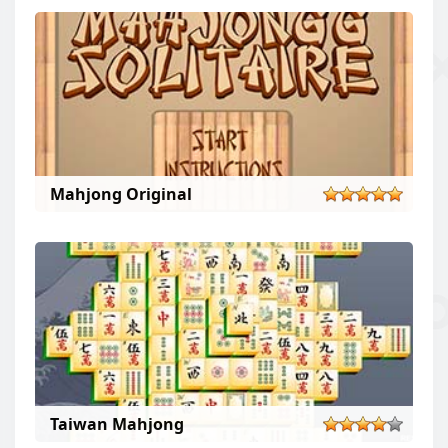
Mahjong Original
Taiwan Mahjong