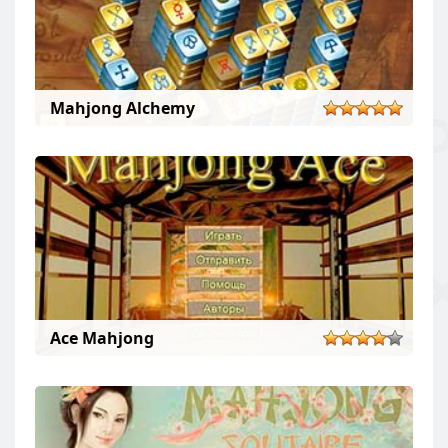
Mahjong Alchemy
Ace Mahjong