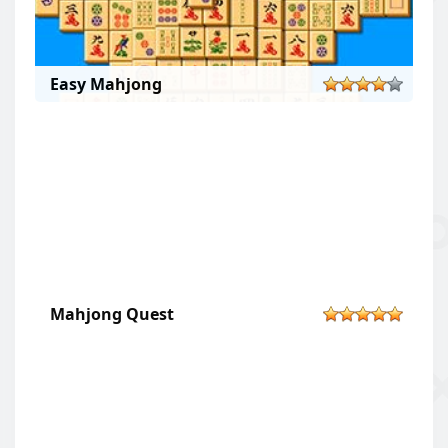
Easy Mahjong
Mahjong Quest