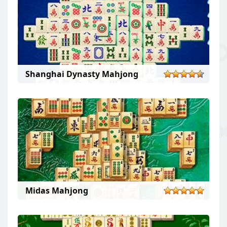
Shanghai Dynasty Mahjong
Midas Mahjong