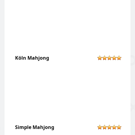
Köln Mahjong
Simple Mahjong