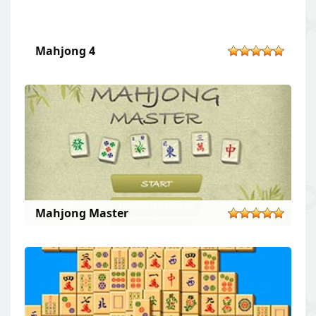
Mahjong 4
Mahjong Master