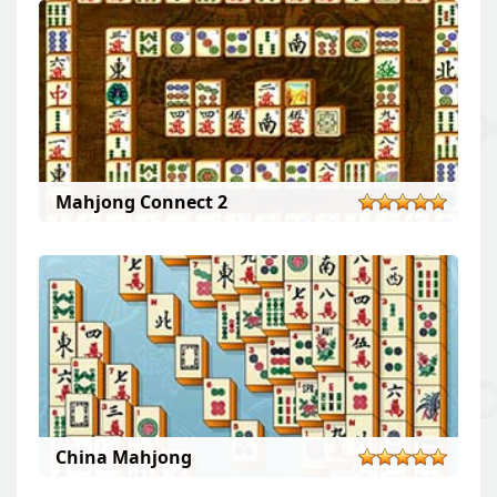
Mahjong Connect 2
China Mahjong