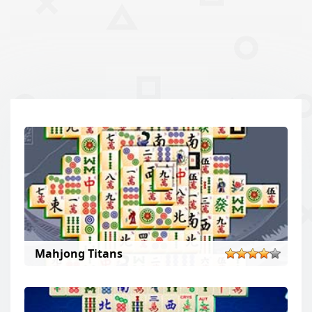
Mahjong Titans