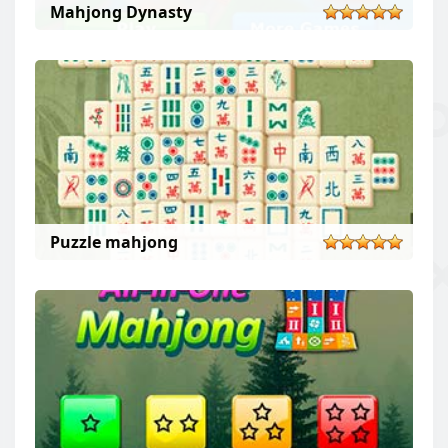
Mahjong Dynasty
Puzzle mahjong