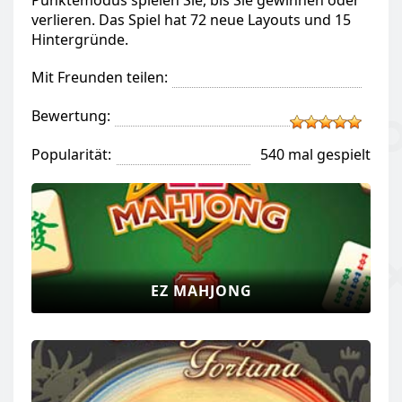
Punktemodus spielen Sie, bis Sie gewinnen oder
verlieren. Das Spiel hat 72 neue Layouts und 15
Hintergründe.
Mit Freunden teilen:
Bewertung:
Popularität:
540 mal gespielt
EZ MAHJONG