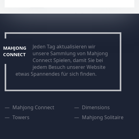
Jeden Tag aktualisieren wir
MAHJONG
unsere Sammlung von Mahjong
CONNECT
Connect Spielen, damit Sie bei
jedem Besuch unserer Website
etwas Spannendes für sich finden.
Mahjong Connect
Dimensions
Towers
Mahjong Solitaire