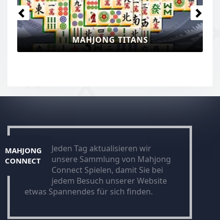
JONG TITANS
SHANGHAI DYN
Jeden Tag aktualisieren wir
MAHJONG
unsere Sammlung von Mahjong
CONNECT
Connect Spielen, damit Sie bei
jedem Besuch unserer Website
etwas Spannendes für sich finden.