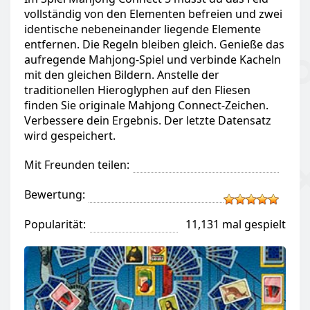
vollständig von den Elementen befreien und zwei
identische nebeneinander liegende Elemente
entfernen. Die Regeln bleiben gleich. Genieße das
aufregende Mahjong-Spiel und verbinde Kacheln
mit den gleichen Bildern. Anstelle der
traditionellen Hieroglyphen auf den Fliesen
finden Sie originale Mahjong Connect-Zeichen.
Verbessere dein Ergebnis. Der letzte Datensatz
wird gespeichert.
Mit Freunden teilen:
Bewertung:
Popularität:
11,131 mal gespielt