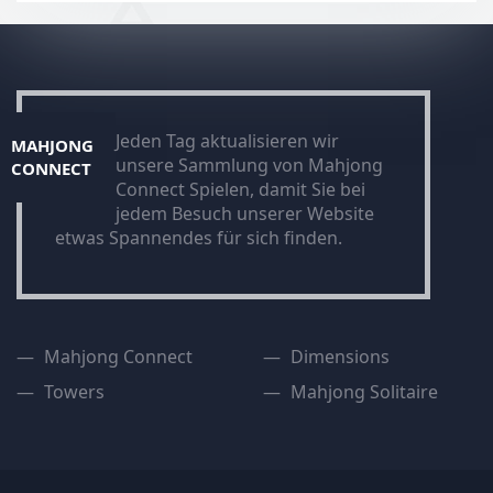
Jeden Tag aktualisieren wir
MAHJONG
unsere Sammlung von Mahjong
CONNECT
Connect Spielen, damit Sie bei
jedem Besuch unserer Website
etwas Spannendes für sich finden.
Mahjong Connect
Dimensions
Towers
Mahjong Solitaire