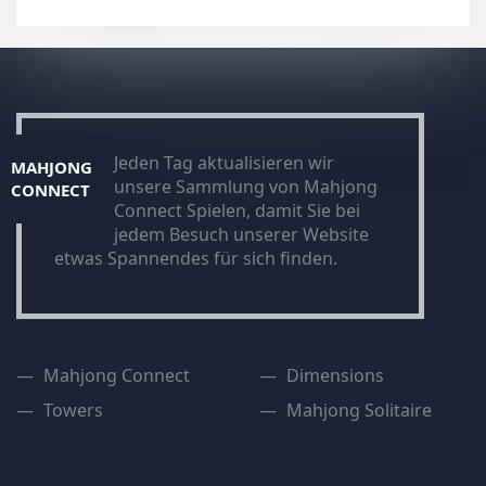
Jeden Tag aktualisieren wir
MAHJONG
unsere Sammlung von Mahjong
CONNECT
Connect Spielen, damit Sie bei
jedem Besuch unserer Website
etwas Spannendes für sich finden.
Mahjong Connect
Dimensions
Towers
Mahjong Solitaire