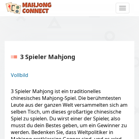
Toggle
naviga
3 Spieler Mahjong
Vollbild
3 Spieler Mahjong ist ein traditionelles
chinesisches Mahjong-Spiel. Die berühmtesten
Leute aus der ganzen Welt versammelten sich am
selben Tisch, um dieses großartige chinesische
Spiel zu spielen. Du wirst einer der Spieler, also
musst du dein Bestes geben, um ein Gewinner zu
werden. Bedenken Sie, dass Weltpolitiker in